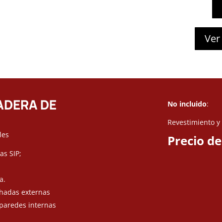
Ver
ADERA DE
No incluido
:
Revestimiento y
les
Precio de
s SIP;
a.
chadas externas
paredes internas