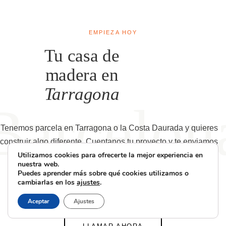
fabricante de entre 15 y 25 anos segun el producto utilizado.
EMPIEZA HOY
Tu casa de
madera en
Tarragona
Tenemos parcela en Tarragona o la Costa Daurada y quieres
construir algo diferente. Cuentanos tu proyecto y te enviamos
Utilizamos cookies para ofrecerte la mejor experiencia en
una propuesta en menos de 72 horas.
nuestra web.
Puedes aprender más sobre qué cookies utilizamos o
cambiarlas en los
ajustes
.
SOLICITAR PRESUPUESTO
Aceptar
Ajustes