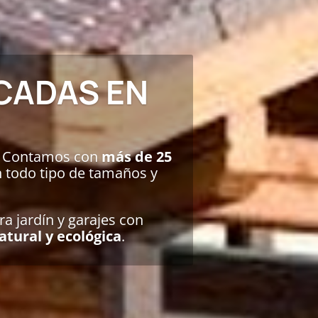
CADAS EN
.
Contamos con
más de 25
 todo tipo de tamaños y
a jardín y garajes con
atural y ecológica
.