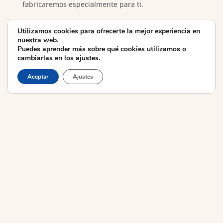
fabricaremos especialmente para ti.
Además de los planos flexibles, también puedes
Utilizamos cookies para ofrecerte la mejor experiencia en
elegir variedad de características y cualidades de
nuestra web.
acabados para su futura vivienda.
Puedes aprender más sobre qué cookies utilizamos o
cambiarlas en los
ajustes
.
Aceptar
Ajustes