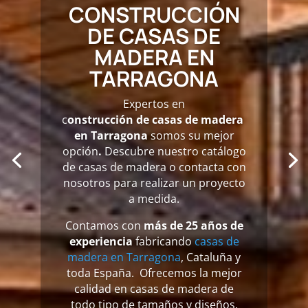
CONSTRUCCIÓN
DE CASAS DE
MADERA EN
TARRAGONA
Expertos en
c
onstrucción de casas de madera
en Tarragona
somos su mejor
opción
.
Descubre nuestro catálogo
de casas de madera o contacta con
nosotros para realizar un proyecto
a medida.
Contamos con
más de 25 años de
experiencia
fabricando
casas de
madera en Tarragona
, Cataluña y
toda España. Ofrecemos la mejor
calidad en casas de madera de
todo tipo de tamaños y diseños.