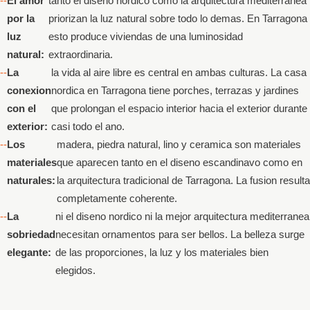
El amor
tanto el diseno nordico como la arquitectura mediterranea
por la
priorizan la luz natural sobre todo lo demas. En Tarragona
luz
esto produce viviendas de una luminosidad
natural:
extraordinaria.
La
la vida al aire libre es central en ambas culturas. La casa
conexion
nordica en Tarragona tiene porches, terrazas y jardines
con el
que prolongan el espacio interior hacia el exterior durante
exterior:
casi todo el ano.
Los
madera, piedra natural, lino y ceramica son materiales
materiales
que aparecen tanto en el diseno escandinavo como en
naturales:
la arquitectura tradicional de Tarragona. La fusion resulta
completamente coherente.
La
ni el diseno nordico ni la mejor arquitectura mediterranea
sobriedad
necesitan ornamentos para ser bellos. La belleza surge
elegante:
de las proporciones, la luz y los materiales bien
elegidos.