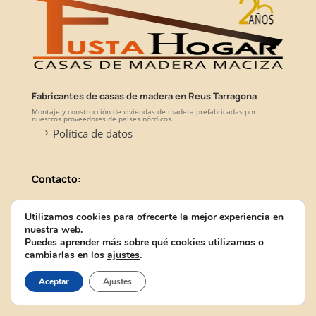
Fabricantes de casas de madera en Reus Tarragona
Montaje y construcción de viviendas de madera prefabricadas por
nuestros proveedores de países nórdicos.
Política de datos
Contacto:
Utilizamos cookies para ofrecerte la mejor experiencia en
C/Camí de L' Aigua Nova,14 bajos, 43204,
nuestra web.
Reus, Tarragona
Puedes aprender más sobre qué cookies utilizamos o
cambiarlas en los
ajustes
.
Aceptar
Ajustes
Teléfonos