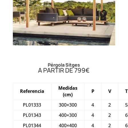
Pérgola Sitges
A PARTIR DE 799€
Medidas
Referencia
P
V
T
(cm)
PL01333
300×300
4
2
5
PL01343
400×300
4
2
6
PL01344
400×400
4
2
6