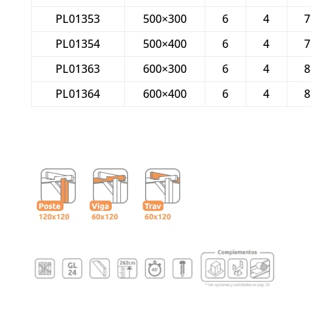
PL01353
500×300
6
4
7
PL01354
500×400
6
4
7
PL01363
600×300
6
4
8
PL01364
600×400
6
4
8