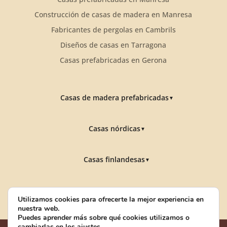
Construcción de casas de madera en Manresa
Fabricantes de pergolas en Cambrils
Diseños de casas en Tarragona
Casas prefabricadas en Gerona
Casas de madera prefabricadas
▼
Casas nórdicas
▼
Casas finlandesas
▼
Construcciones de madera
▼
Utilizamos cookies para ofrecerte la mejor experiencia en
nuestra web.
Puedes aprender más sobre qué cookies utilizamos o
©2022 FustaHogar – Diseño web
– Digital Media
cambiarlas en los
ajustes
.